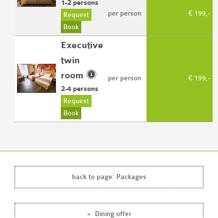
1
-
2
persons
per person
€ 199,-
Request
Book
Executive
twin
room
per person
€ 199,-
2
-
4
persons
Request
Book
back to page:
Packages
«
Dining offer