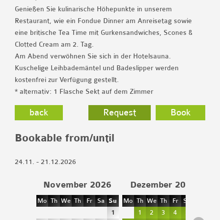
Genießen Sie kulinarische Höhepunkte in unserem
Restaurant, wie ein Fondue Dinner am Anreisetag sowie
eine britische Tea Time mit Gurkensandwiches, Scones &
Clotted Cream am 2. Tag.
Am Abend verwöhnen Sie sich in der Hotelsauna.
Kuschelige Leihbademäntel und Badeslipper werden
kostenfrei zur Verfügung gestellt.
* alternativ: 1 Flasche Sekt auf dem Zimmer
back
Request
Book
Bookable from/until
24.11. - 21.12.2026
November 2026
Dezember 2026
Mo
Th
We
Th
Fr
Sa
Su
Mo
Th
We
Th
Fr
Sa
Su
1
1
2
3
4
5
6