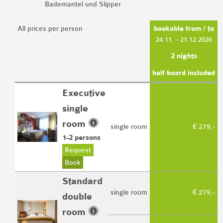
Bademantel und Slipper
All prices per person
bookable from / to
24.11. - 21.12.2026
2 nights
half board included
Executive
single
room
single room
€ 279,-
1
-
2
persons
Request
Book
Standard
single room
€ 279,-
double
room