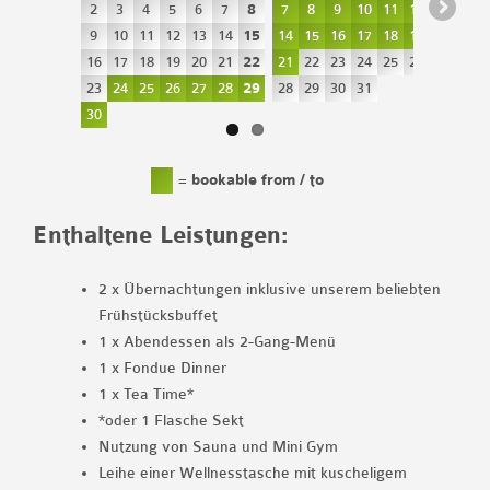
2
3
4
5
6
7
8
7
8
9
10
11
12
13
9
10
11
12
13
14
15
14
15
16
17
18
19
20
16
17
18
19
20
21
22
21
22
23
24
25
26
27
23
24
25
26
27
28
29
28
29
30
31
30
=
bookable from / to
Enthaltene Leistungen:
2 x
Übernachtungen inklusive unserem beliebten
Frühstücksbuffet
1 x
Abendessen als 2-Gang-Menü
1 x
Fondue Dinner
1 x
Tea Time*
*oder 1 Flasche Sekt
Nutzung von Sauna und Mini Gym
Leihe einer Wellnesstasche mit kuscheligem